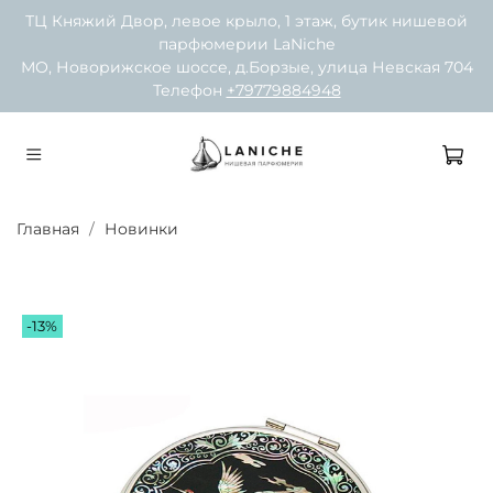
ТЦ Княжий Двор, левое крыло, 1 этаж, бутик нишевой
парфюмерии LaNiche
МО, Новорижское шоссе, д.Борзые, улица Невская 704
Телефон
+79779884948
Главная
Новинки
-13%