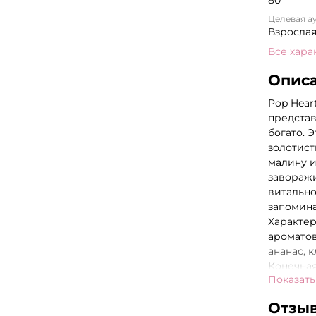
Целевая а
Взросла
Все хара
Опис
Pop Hear
представ
богато. 
золотист
малину и
заворажи
витально
запомина
Характер
ароматов
ананас, 
Конечная
Показать
коллекци
«многофу
Отзы
всем мир