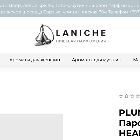
ий Двор, левое крыло, 1 этаж, бутик нишевой парфюмерии
рижское шоссе, д.Борзые, улица Невская 704 Телефон
+797
Ароматы для женщин
Ароматы для мужчин
Ма
PLU
Пар
HEA