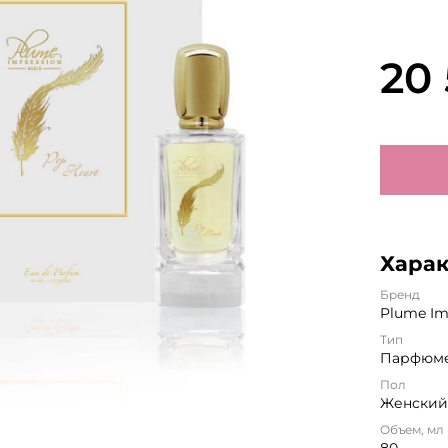
20
Хара
Бренд
Plume Im
Тип
Парфюме
Пол
Женски
Объем, мл
80