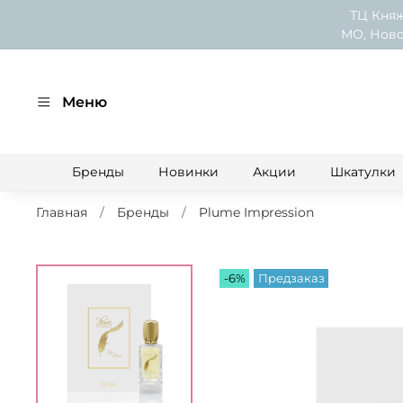
ТЦ Княж
МО, Ново
Меню
Бренды
Новинки
Акции
Шкатулки
Главная
Бренды
Plume Impression
-6%
Предзаказ