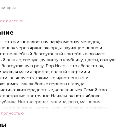
удитория
я
ктеристики
ание
t – это жизнерадостная парфюмерная мелодия,
ленная через яркие аккорды, звучащие полно и
Этот волшебный благоуханный коктейль включает
ый ананас, спелую, душистую клубнику, цветы, сочную
 благоухающую розу. Pop Heart – это абсолютная,
вающая магия: аромат, полный энергии и
сти, он является таким же чувственным и
ющимся, как любовь с первого взгляда.
истика: жизнерадостные, «солнечные» Семейство
: восточные цветочные Начальная нота: яблоко,
клубника Нота «сердца»: малина, роза, магнолия
 нота: карамель, ваниль, мускус Упаковка: ароматы
 полностью
и представлены в блистательных
нкциональных» упаковках, аналогов которым нет во
вы
е: специально разработанный дизайн позволяет