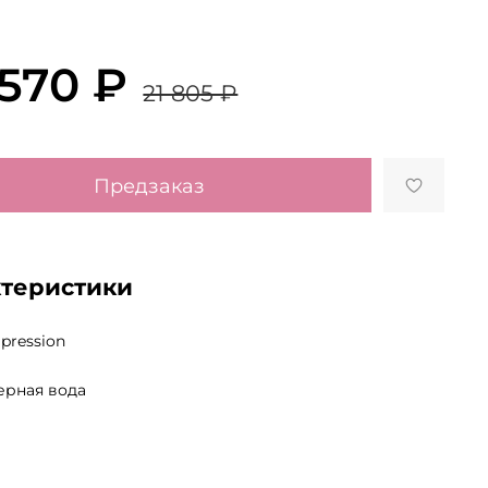
 570 ₽
21 805 ₽
Предзаказ
ктеристики
pression
рная вода
й