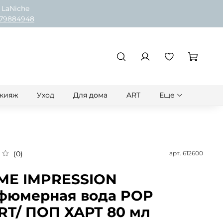
 LaNiche
79884948
кияж
Уход
Для дома
ART
Еще
арт.
612600
(0)
ME IMPRESSION
фюмерная вода POP
RT/ ПОП ХАРТ 80 мл