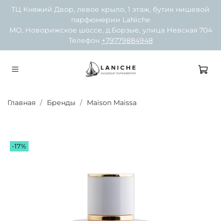
ТЦ Княжий Двор, левое крыло, 1 этаж, бутик нишевой
парфюмерии LaNiche
МО, Новорижское шоссе, д.Борзые, улица Невская 704
Телефон
+79779884948
Главная
Бренды
Maison Maissa
-17%