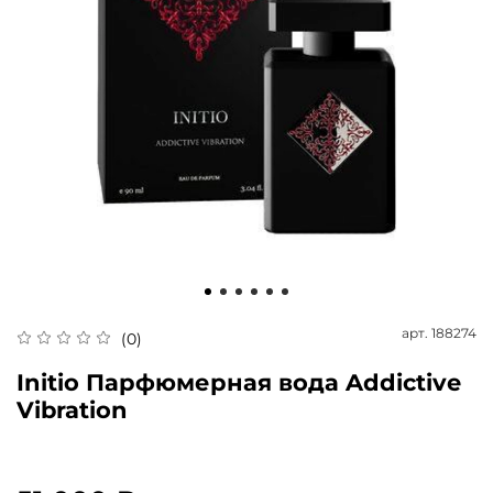
арт.
188274
(0)
Initio Парфюмерная вода Addictive
Vibration