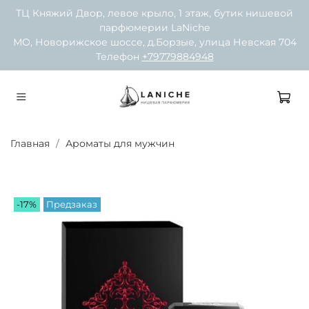
ТЦ Княжий Двор, левое крыло, 1 этаж, бутик нишевой
парфюмерии LaNiche
МО, Новорижское шоссе, д.Борзые, улица Невская 704
Телефон
+79779884948
Главная
Ароматы для мужчин
-17%
Предзаказ