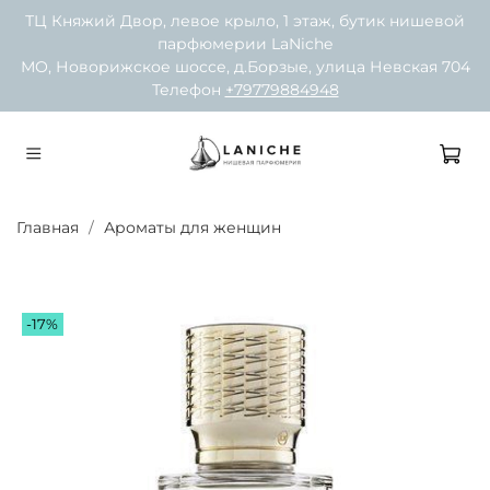
ТЦ Княжий Двор, левое крыло, 1 этаж, бутик нишевой
парфюмерии LaNiche
МО, Новорижское шоссе, д.Борзые, улица Невская 704
Телефон
+79779884948
Главная
Ароматы для женщин
-17%