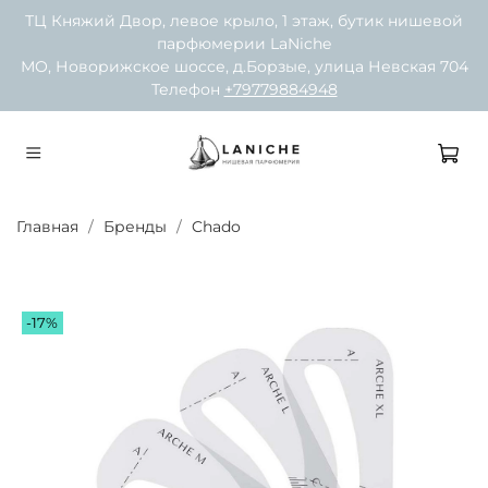
ТЦ Княжий Двор, левое крыло, 1 этаж, бутик нишевой
парфюмерии LaNiche
МО, Новорижское шоссе, д.Борзые, улица Невская 704
Телефон
+79779884948
Главная
Бренды
Chado
-17%