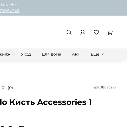
 LaNiche
79884948
кияж
Уход
Для дома
ART
Еще
арт.
188732.0
(0)
o Кисть Accessories 1