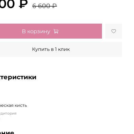
500 ₽
6 600 ₽
В корзину
Купить в 1 клик
ктеристики
еская кисть
удитория
я
ание