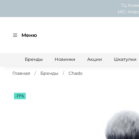
ТЦ Княж
МО, Ново
Меню
Бренды
Новинки
Акции
Шкатулки
Главная
Бренды
Chado
-17%