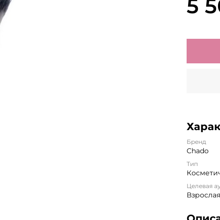
5 
Хара
Бренд
Chado
Тип
Косметич
Целевая а
Взросла
Опис