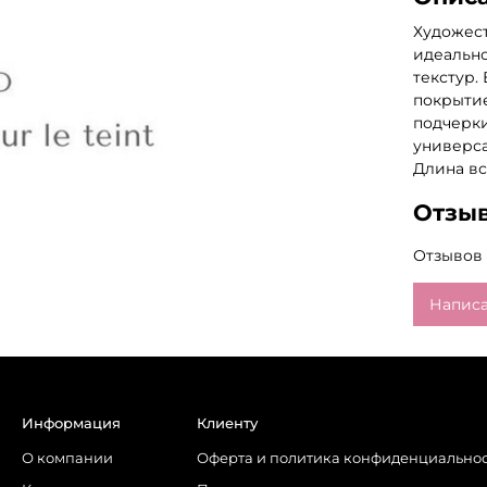
Художест
идеально
текстур.
покрытие
подчерки
универса
Длина все
Отзы
Отзывов 
Написа
Информация
Клиенту
О компании
Оферта и политика конфиденциально