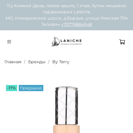
ТЦ Княжий Двор, левое крыло, 1 этаж, бутик нишевой
парфюмерии LaNiche
МО, Новорижское шоссе, д.Борзые, улица Невская 704
Телефон
+79779884948
Главная
Бренды
By Terry
-17%
Предзаказ