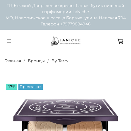
ТЦ Княжий Двор, левое крыло, 1 этаж, бутик нишевой
парфюмерии LaNiche
МО, Новорижское шоссе, д.Борзые, улица Невская 704
Телефон
+79779884948
Главная
Бренды
By Terry
-17%
Предзаказ