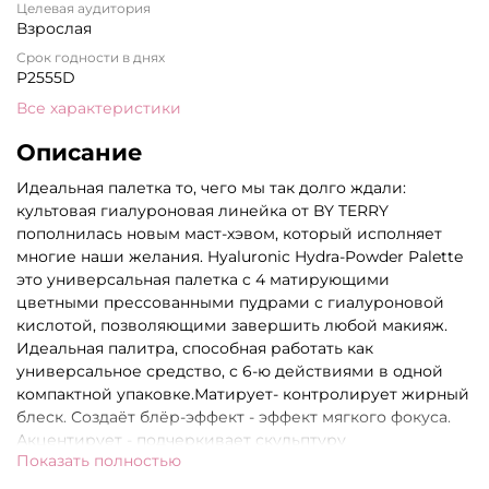
Целевая аудитория
Взрослая
Срок годности в днях
P2555D
Все характеристики
Описание
Идеальная палетка то, чего мы так долго ждали:
культовая гиалуроновая линейка от BY TERRY
пополнилась новым маст-хэвом, который исполняет
многие наши желания. Hyaluronic Hydra-Powder Palette
это универсальная палетка c 4 матирующими
цветными прессованными пудрами с гиалуроновой
кислотой, позволяющими завершить любой макияж.
Идеальная палитра, способная работать как
универсальное средство, с 6-ю действиями в одной
компактной упаковке.Матирует- контролирует жирный
блеск. Создаёт блёр-эффект - эффект мягкого фокуса.
Акцентирует - подчеркивает скульптуру
Показать полностью
лица.Разглаживает - заполняет поры и морщины.