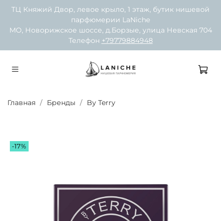
ТЦ Княжий Двор, левое крыло, 1 этаж, бутик нишевой
парфюмерии LaNiche
МО, Новорижское шоссе, д.Борзые, улица Невская 704
Телефон
+79779884948
Главная
Бренды
By Terry
-17%