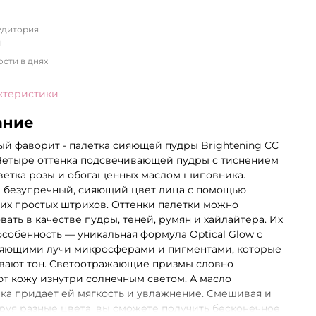
удитория
я
ости в днях
ктеристики
ание
й фаворит - палетка сияющей пудры Brightening CC
Четыре оттенка подсвечивающей пудры с тиснением
ветка розы и обогащенных маслом шиповника.
е безупречный, сияющий цвет лица с помощью
их простых штрихов. Оттенки палетки можно
вать в качестве пудры, теней, румян и хайлайтера. Их
особенность — уникальная формула Optical Glow с
яющими лучи микросферами и пигментами, которые
вают тон. Светоотражающие призмы словно
т кожу изнутри солнечным светом. А масло
а придает ей мягкость и увлажнение. Смешивая и
уя разные цвета, вы сможете получить бесконечное