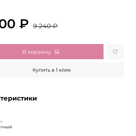
700 ₽
9 240 ₽
В корзину
Купить в 1 клик
ктеристики
ра
етный