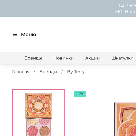
ТЦ Княж
МО, Ново
Меню
Бренды
Новинки
Акции
Шкатулки
Главная
Бренды
By Terry
-17%