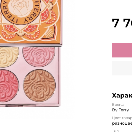
7 
Хара
Бренд
By Terry
Цвет това
разноцв
Тип