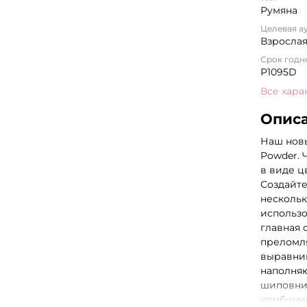
Румяна
Целевая а
Взросла
Срок годн
P1095D
Все хара
Опис
Наш новы
Powder. 
в виде ц
Создайт
нескольк
использо
главная 
преломл
выравни
наполняю
шиповник
комбинир