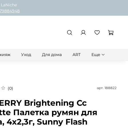
 LaNiche
79884948
кияж
Уход
Для дома
ART
Еще
арт.
188822
(0)
ERRY Brightening Cc
tte Палетка румян для
, 4х2,3г, Sunny Flash